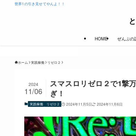
世界1の引き見せてやんよ！！
HOME
ぜんぶの
ホーム
実践稼働
リゼロ２
スマスロリゼロ２で1撃万
2024
11/06
ぎ！
実践稼働
リゼロ２
2024年11月5日
2024年11月6日