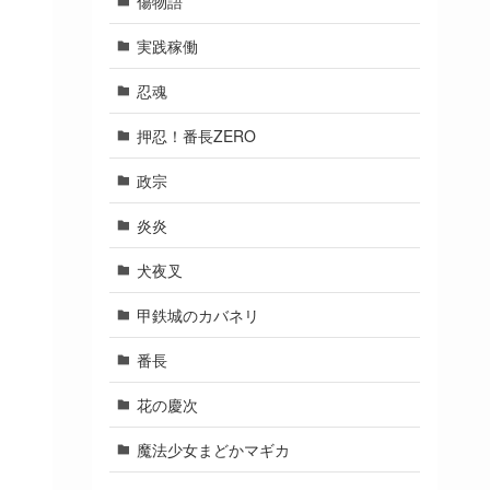
傷物語
実践稼働
忍魂
押忍！番長ZERO
政宗
炎炎
犬夜叉
甲鉄城のカバネリ
番長
花の慶次
魔法少女まどかマギカ