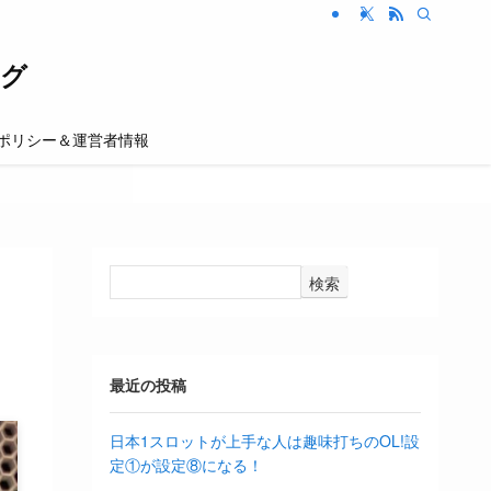
グ
ポリシー＆運営者情報
検索
最近の投稿
日本1スロットが上手な人は趣味打ちのOL!設
定①が設定⑧になる！