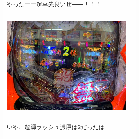
やったーー超幸先良いぜ――！！！
いや、超源ラッシュ濃厚は3だったは