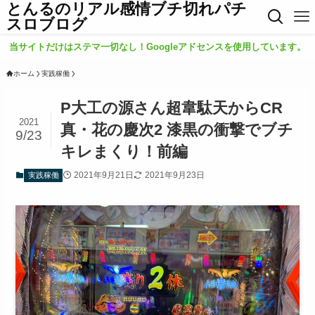
とんるのリアル感情ブチ切れパチ
スロブログ
当サイトだけはステマ一切なし！Googleアドセンスを使用しています。
ホーム
実践稼働
P大工の源さん超韋駄天からCR
2021
真・花の慶次2 漆黒の衝撃でブチ
9/23
キレまくり！前編
2021年9月21日
2021年9月23日
実践稼働